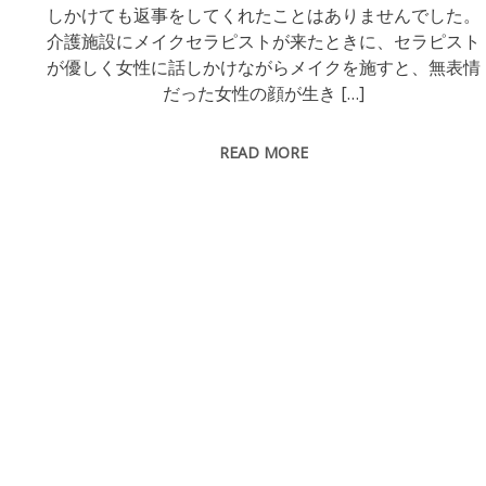
しかけても返事をしてくれたことはありませんでした。
介護施設にメイクセラピストが来たときに、セラピスト
が優しく女性に話しかけながらメイクを施すと、無表情
だった女性の顔が生き […]
READ MORE