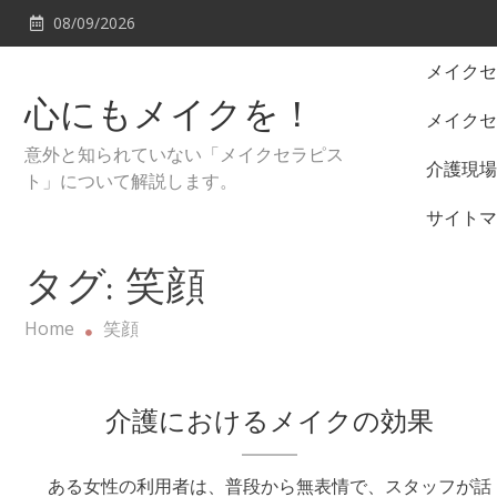
Skip
08/09/2026
to
content
メイクセ
心にもメイクを！
メイクセ
意外と知られていない「メイクセラピス
介護現場
ト」について解説します。
サイトマ
タグ:
笑顔
Home
笑顔
介護におけるメイクの効果
ある女性の利用者は、普段から無表情で、スタッフが話